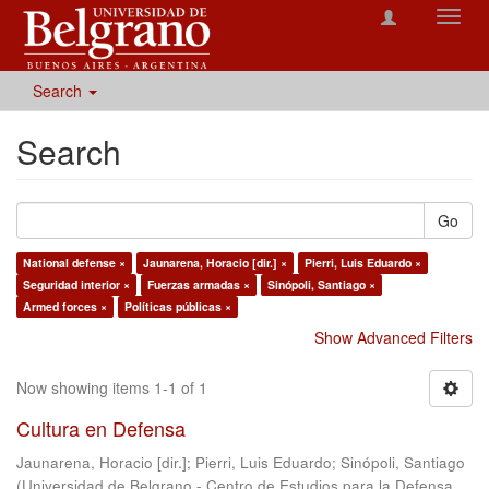
Toggl
navig
Search
Search
Go
National defense ×
Jaunarena, Horacio [dir.] ×
Pierri, Luis Eduardo ×
Seguridad interior ×
Fuerzas armadas ×
Sinópoli, Santiago ×
Armed forces ×
Políticas públicas ×
Show Advanced Filters
Now showing items 1-1 of 1
Cultura en Defensa
Jaunarena, Horacio [dir.]
;
Pierri, Luis Eduardo
;
Sinópoli, Santiago
(
Universidad de Belgrano - Centro de Estudios para la Defensa