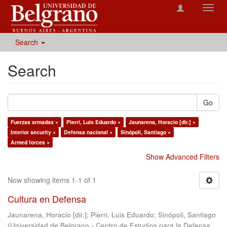
Toggl
navig
Search
Search
Go
Fuerzas armadas ×
Pierri, Luis Eduardo ×
Jaunarena, Horacio [dir.] ×
Interior security ×
Defensa nacional ×
Sinópoli, Santiago ×
Armed forces ×
Show Advanced Filters
Now showing items 1-1 of 1
Cultura en Defensa
Jaunarena, Horacio [dir.]
;
Pierri, Luis Eduardo
;
Sinópoli, Santiago
(
Universidad de Belgrano - Centro de Estudios para la Defensa