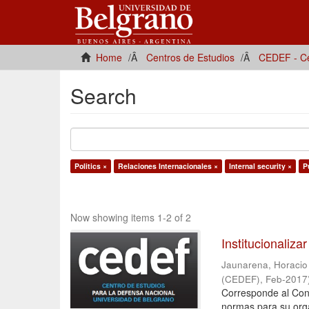
Home
Centros de Estudios
CEDEF - Ce
Search
Politics ×
Relaciones Internacionales ×
Internal security ×
P
Now showing items 1-2 of 2
Institucionalizar
Jaunarena, Horacio [
(CEDEF)
,
Feb-2017
Corresponde al Cong
normas para su orga