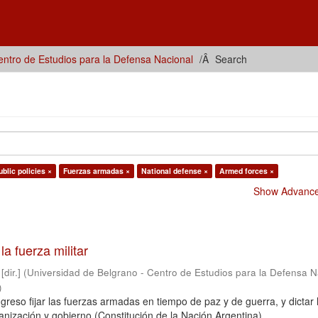
ntro de Estudios para la Defensa Nacional
Search
ublic policies ×
Fuerzas armadas ×
National defense ×
Armed forces ×
Show Advanced
 la fuerza militar
dir.]
(
Universidad de Belgrano - Centro de Estudios para la Defensa N
)
reso fijar las fuerzas armadas en tiempo de paz y de guerra, y dictar 
nización y gobierno (Constitución de la Nación Argentina).