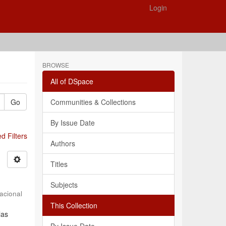
Login
BROWSE
All of DSpace
Go
Communities & Collections
By Issue Date
 Filters
Authors
Titles
Subjects
acional
This Collection
las