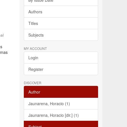
By Issue Date
Authors
Titles
Subjects
nal
as
MY ACCOUNT
lemas
Login
Register
DISCOVER
Author
Jaunarena, Horacio (1)
Jaunarena, Horacio [dir.] (1)
Subject