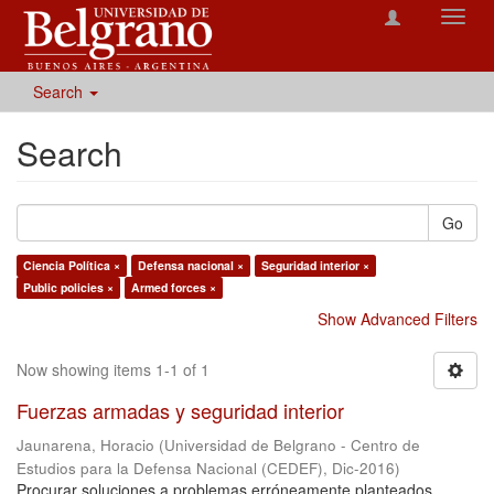
Toggl
navig
Search
Search
Go
Ciencia Política ×
Defensa nacional ×
Seguridad interior ×
Public policies ×
Armed forces ×
Show Advanced Filters
Now showing items 1-1 of 1
Fuerzas armadas y seguridad interior
Jaunarena, Horacio
(
Universidad de Belgrano - Centro de
Estudios para la Defensa Nacional (CEDEF)
,
Dic-2016
)
Procurar soluciones a problemas erróneamente planteados