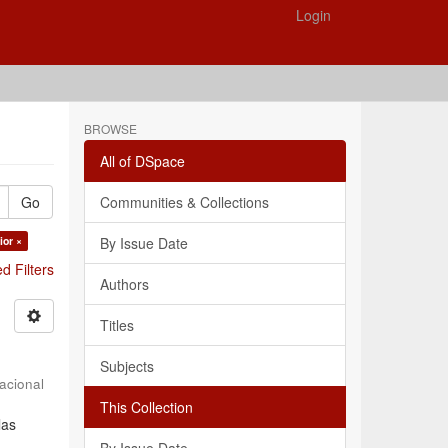
Login
BROWSE
All of DSpace
Go
Communities & Collections
ior ×
By Issue Date
 Filters
Authors
Titles
Subjects
acional
This Collection
las