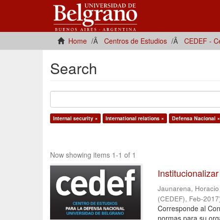
Home
Centros de Estudios
CEDEF - Ce
Search
Internal security ×
International relations ×
Defensa Nacional ×
Now showing items 1-1 of 1
Institucionalizar
Jaunarena, Horacio [
(CEDEF)
,
Feb-2017
Corresponde al Cong
normas para su orga