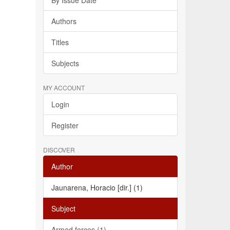
By Issue Date
Authors
Titles
Subjects
MY ACCOUNT
Login
Register
DISCOVER
Author
Jaunarena, Horacio [dir.] (1)
Subject
Armed forces (1)