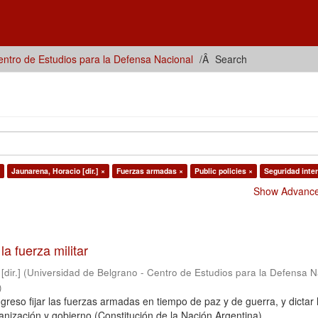
ntro de Estudios para la Defensa Nacional
Search
Jaunarena, Horacio [dir.] ×
Fuerzas armadas ×
Public policies ×
Seguridad inter
Show Advanced
 la fuerza militar
dir.]
(
Universidad de Belgrano - Centro de Estudios para la Defensa N
)
reso fijar las fuerzas armadas en tiempo de paz y de guerra, y dictar 
nización y gobierno (Constitución de la Nación Argentina).