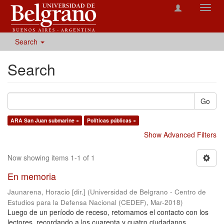
Toggl
navig
Search
Search
Go
ARA San Juan submarine ×
Políticas públicas ×
Show Advanced Filters
Now showing items 1-1 of 1
En memoria
Jaunarena, Horacio [dir.]
(
Universidad de Belgrano - Centro de
Estudios para la Defensa Nacional (CEDEF)
,
Mar-2018
)
Luego de un período de receso, retomamos el contacto con los
lectores, recordando a los cuarenta y cuatro ciudadanos