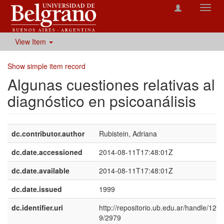
Toggl
navig
View Item
Show simple item record
Algunas cuestiones relativas al
diagnóstico en psicoanálisis
dc.contributor.author
Rubistein, Adriana
dc.date.accessioned
2014-08-11T17:48:01Z
dc.date.available
2014-08-11T17:48:01Z
dc.date.issued
1999
dc.identifier.uri
http://repositorio.ub.edu.ar/handle/12
9/2979