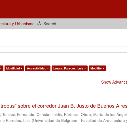
tectura y Urbanismo
Search
 ×
Movilidad ×
Accesibilidad ×
Lozano Paredes, Luis ×
Mobility ×
Show Advanced
trobús" sobre el corredor Juan B. Justo de Buenos Aire
s
;
Tomasi, Fernando
;
Constantinidis, Bárbara
;
Otero, María de los Ánge
no Paredes, Luis
(
Universidad de Belgrano - Facultad de Arquitectura 