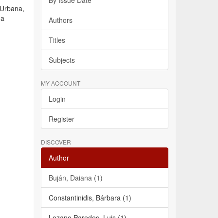
By Issue Date
 Urbana,
ha
Authors
Titles
Subjects
MY ACCOUNT
Login
Register
DISCOVER
Author
Buján, Daiana (1)
Constantinidis, Bárbara (1)
Lozano Paredes, Luis (1)