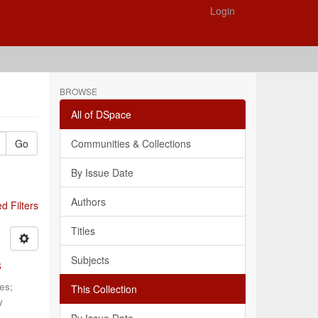
Login
BROWSE
All of DSpace
Go
Communities & Collections
By Issue Date
Authors
 Filters
Titles
Subjects
s
les
;
This Collection
y