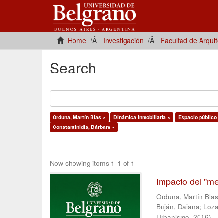
Home
Investigación
Facultad de Arqui
Search
Orduna, Martín Blas ×
Dinámica inmobiliaria ×
Espacio público
Constantinidis, Bárbara ×
Now showing items 1-1 of 1
Impacto del "me
Orduna, Martín Bla
Buján, Daiana
;
Loza
Urbanismo
,
2016
)