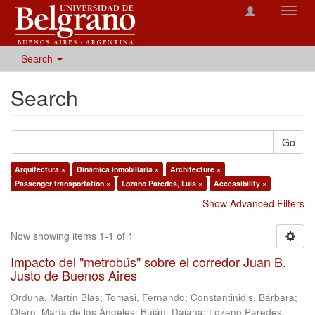
Toggl
navig
Search
Search
Go
Arquitectura ×
Dinámica inmobiliaria ×
Architecture ×
Passenger transportation ×
Lozano Paredes, Luis ×
Accessibility ×
Show Advanced Filters
Now showing items 1-1 of 1
Impacto del "metrobús" sobre el corredor Juan B.
Justo de Buenos Aires
Orduna, Martín Blas
;
Tomasi, Fernando
;
Constantinidis, Bárbara
;
Otero, María de los Ángeles
;
Buján, Daiana
;
Lozano Paredes,