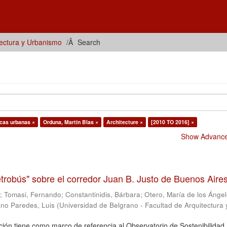
tectura y Urbanismo
Search
icas urbanas ×
Orduna, Martín Blas ×
Architecture ×
[2010 TO 2016] ×
Show Advanced
trobús" sobre el corredor Juan B. Justo de Buenos Aire
s
;
Tomasi, Fernando
;
Constantinidis, Bárbara
;
Otero, María de los Ánge
no Paredes, Luis
(
Universidad de Belgrano - Facultad de Arquitectura 
ción tiene como marco de referencia al Observatorio de Sostenibilidad