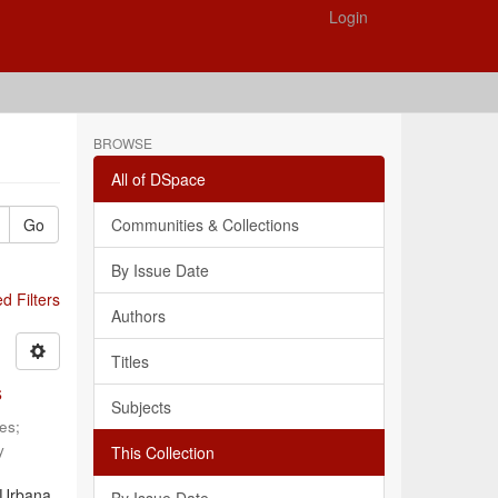
Login
BROWSE
All of DSpace
Go
Communities & Collections
By Issue Date
 Filters
Authors
Titles
s
Subjects
les
;
y
This Collection
 Urbana,