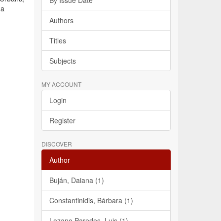
By Issue Date
ha
Authors
Titles
Subjects
MY ACCOUNT
Login
Register
DISCOVER
Author
Buján, Daiana (1)
Constantinidis, Bárbara (1)
Lozano Paredes, Luis (1)