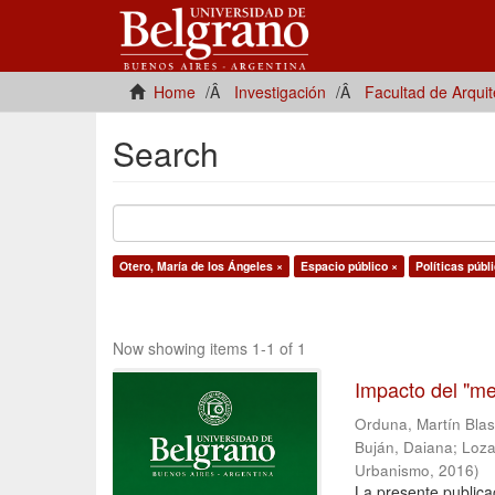
Home
Investigación
Facultad de Arqui
Search
Otero, María de los Ángeles ×
Espacio público ×
Políticas públ
Now showing items 1-1 of 1
Impacto del "me
Orduna, Martín Bla
Buján, Daiana
;
Loza
Urbanismo
,
2016
)
La presente publica