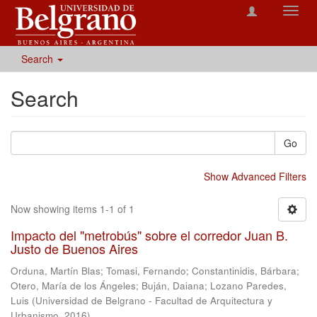
Toggl
navig
Search
Search
Go
Show Advanced Filters
Now showing items 1-1 of 1
Impacto del "metrobús" sobre el corredor Juan B.
Justo de Buenos Aires
Orduna, Martín Blas
;
Tomasi, Fernando
;
Constantinidis, Bárbara
;
Otero, María de los Ángeles
;
Buján, Daiana
;
Lozano Paredes,
Luis
(
Universidad de Belgrano - Facultad de Arquitectura y
Urbanismo
,
2016
)