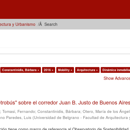
tectura y Urbanismo
Search
Constantinidis, Bárbara ×
2016 ×
Mobility ×
Arquitectura ×
Dinámica inmobilia
Show Advanced
trobús" sobre el corredor Juan B. Justo de Buenos Aire
s
;
Tomasi, Fernando
;
Constantinidis, Bárbara
;
Otero, María de los Ánge
no Paredes, Luis
(
Universidad de Belgrano - Facultad de Arquitectura 
ción tiene como marco de referencia al Observatorio de Sostenibilidad