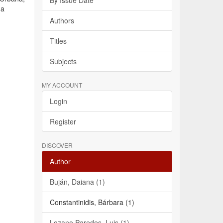
By Issue Date
ha
Authors
Titles
Subjects
MY ACCOUNT
Login
Register
DISCOVER
Author
Buján, Daiana (1)
Constantinidis, Bárbara (1)
Lozano Paredes, Luis (1)