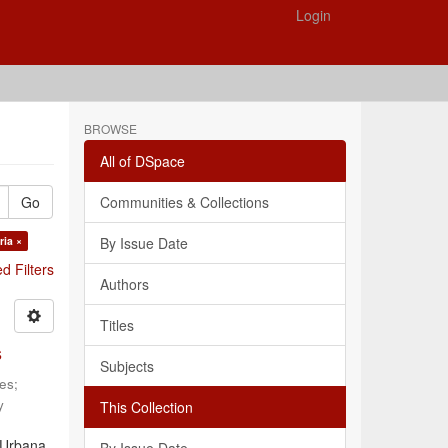
Login
BROWSE
All of DSpace
Go
Communities & Collections
ria ×
By Issue Date
 Filters
Authors
Titles
s
Subjects
les
;
y
This Collection
 Urbana,