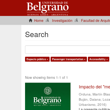
Home
Investigación
Facultad de Arqui
Search
Espacio público ×
Passenger transportation ×
Accessibility ×
Now showing items 1-1 of 1
Impacto del "me
Orduna, Martín Bla
Buján, Daiana
;
Loza
Urbanismo
,
2016
)
La presente publica