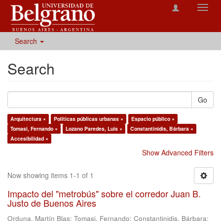
Toggl
navig
Search
Search
Go
Arquitectura ×
Políticas públicas urbanas ×
Espacio público ×
Tomasi, Fernando ×
Lozano Paredes, Luis ×
Constantinidis, Bárbara ×
Accesibilidad ×
Show Advanced Filters
Now showing items 1-1 of 1
Impacto del "metrobús" sobre el corredor Juan B.
Justo de Buenos Aires
Orduna, Martín Blas
;
Tomasi, Fernando
;
Constantinidis, Bárbara
;