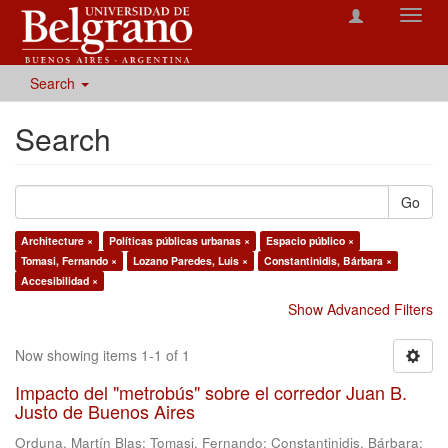
Toggl
navig
Search
Search
Go
Architecture ×
Políticas públicas urbanas ×
Espacio público ×
Tomasi, Fernando ×
Lozano Paredes, Luis ×
Constantinidis, Bárbara ×
Accesibilidad ×
Show Advanced Filters
Now showing items 1-1 of 1
Impacto del "metrobús" sobre el corredor Juan B.
Justo de Buenos Aires
Orduna, Martín Blas
;
Tomasi, Fernando
;
Constantinidis, Bárbara
;