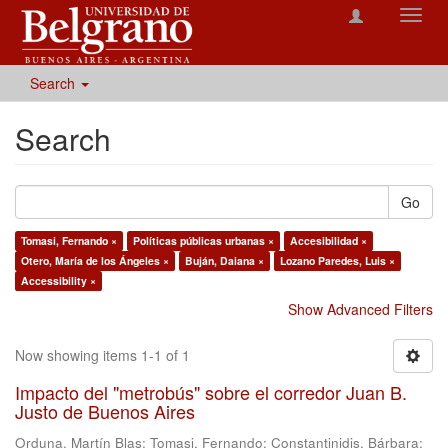
Toggl
navig
Search
Search
Go
Tomasi, Fernando ×
Políticas públicas urbanas ×
Accesibilidad ×
Otero, María de los Ángeles ×
Buján, Daiana ×
Lozano Paredes, Luis ×
Accessibility ×
Show Advanced Filters
Now showing items 1-1 of 1
Impacto del "metrobús" sobre el corredor Juan B.
Justo de Buenos Aires
Orduna, Martín Blas
;
Tomasi, Fernando
;
Constantinidis, Bárbara
;