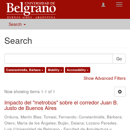
Toggl
navig
Search
Search
Go
Constantinidis, Bárbara ×
Mobility ×
Accessibility ×
Show Advanced Filters
Now showing items 1-1 of 1
Impacto del "metrobús" sobre el corredor Juan B.
Justo de Buenos Aires
Orduna, Martín Blas
;
Tomasi, Fernando
;
Constantinidis, Bárbara
;
Otero, María de los Ángeles
;
Buján, Daiana
;
Lozano Paredes,
Luis
(
Universidad de Belgrano - Facultad de Arquitectura y