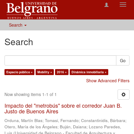
Toggl
navig
Search
Search
Go
Espacio público ×
Mobility ×
2016 ×
Dinámica inmobiliaria ×
Show Advanced Filters
Now showing items 1-1 of 1
Impacto del "metrobús" sobre el corredor Juan B.
Justo de Buenos Aires
Orduna, Martín Blas
;
Tomasi, Fernando
;
Constantinidis, Bárbara
;
Otero, María de los Ángeles
;
Buján, Daiana
;
Lozano Paredes,
Luis
(
Universidad de Belgrano - Facultad de Arquitectura y