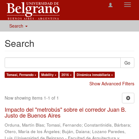
Toggl
navig
Search
Search
Go
Tomasi, Fernando ×
Mobility ×
2016 ×
Dinámica inmobiliaria ×
Show Advanced Filters
Now showing items 1-1 of 1
Impacto del "metrobús" sobre el corredor Juan B.
Justo de Buenos Aires
Orduna, Martín Blas
;
Tomasi, Fernando
;
Constantinidis, Bárbara
;
Otero, María de los Ángeles
;
Buján, Daiana
;
Lozano Paredes,
Luis
(
Universidad de Belgrano - Facultad de Arquitectura y