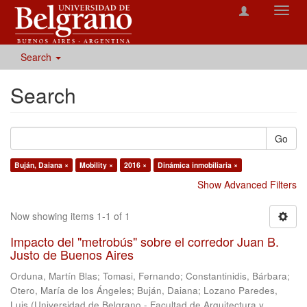
Toggl
navig
Search
Search
Go
Buján, Daiana ×
Mobility ×
2016 ×
Dinámica inmobiliaria ×
Show Advanced Filters
Now showing items 1-1 of 1
Impacto del "metrobús" sobre el corredor Juan B.
Justo de Buenos Aires
Orduna, Martín Blas
;
Tomasi, Fernando
;
Constantinidis, Bárbara
;
Otero, María de los Ángeles
;
Buján, Daiana
;
Lozano Paredes,
Luis
(
Universidad de Belgrano - Facultad de Arquitectura y