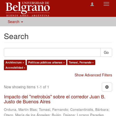
Toggl
navig
Search
Search
Go
Architecture ×
Políticas públicas urbanas ×
Tomasi, Fernando ×
Accesibilidad ×
Show Advanced Filters
Now showing items 1-1 of 1
Impacto del "metrobús" sobre el corredor Juan B.
Justo de Buenos Aires
Orduna, Martín Blas
;
Tomasi, Fernando
;
Constantinidis, Bárbara
;
Otero, María de los Ángeles
;
Buján, Daiana
;
Lozano Paredes,