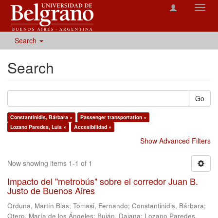
Toggl
navig
Search
Search
Go
Constantinidis, Bárbara ×
Passenger transportation ×
Lozano Paredes, Luis ×
Accesibilidad ×
Show Advanced Filters
Now showing items 1-1 of 1
Impacto del "metrobús" sobre el corredor Juan B.
Justo de Buenos Aires
Orduna, Martín Blas
;
Tomasi, Fernando
;
Constantinidis, Bárbara
;
Otero, María de los Ángeles
;
Buján, Daiana
;
Lozano Paredes,