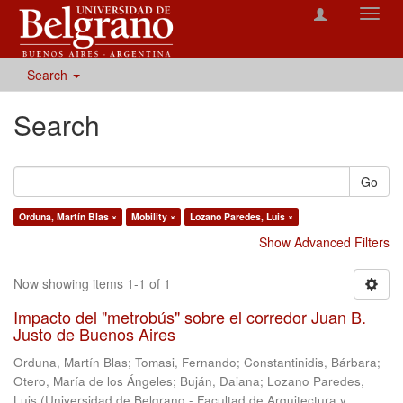
Toggl
navig
Search
Search
Go
Orduna, Martín Blas ×
Mobility ×
Lozano Paredes, Luis ×
Show Advanced Filters
Now showing items 1-1 of 1
Impacto del "metrobús" sobre el corredor Juan B.
Justo de Buenos Aires
Orduna, Martín Blas
;
Tomasi, Fernando
;
Constantinidis, Bárbara
;
Otero, María de los Ángeles
;
Buján, Daiana
;
Lozano Paredes,
Luis
(
Universidad de Belgrano - Facultad de Arquitectura y