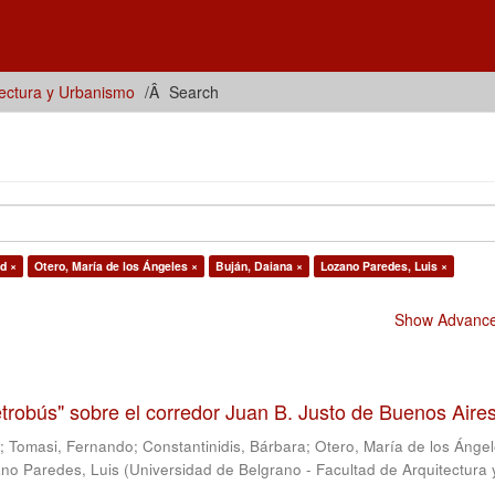
tectura y Urbanismo
Search
d ×
Otero, María de los Ángeles ×
Buján, Daiana ×
Lozano Paredes, Luis ×
Show Advanced
trobús" sobre el corredor Juan B. Justo de Buenos Aire
s
;
Tomasi, Fernando
;
Constantinidis, Bárbara
;
Otero, María de los Ánge
no Paredes, Luis
(
Universidad de Belgrano - Facultad de Arquitectura 