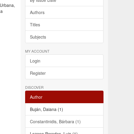
By Issue Date
 Urbana,
ha
Authors
Titles
Subjects
MY ACCOUNT
Login
Register
DISCOVER
Author
Buján, Daiana (1)
Constantinidis, Bárbara (1)
Lozano Paredes, Luis (1)