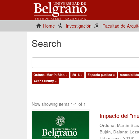
Home
Investigación
Facultad de Arqui
Search
Orduna, Martín Blas ×
2016 ×
Espacio público ×
Accesibilida
Accessibility ×
Now showing items 1-1 of 1
Impacto del "me
Orduna, Martín Bla
Buján, Daiana
;
Loza
Urbanismo
,
2016
)