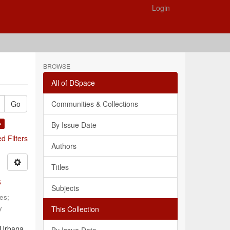
Login
BROWSE
All of DSpace
Go
Communities & Collections
×
By Issue Date
 Filters
Authors
Titles
s
Subjects
les
;
y
This Collection
 Urbana,