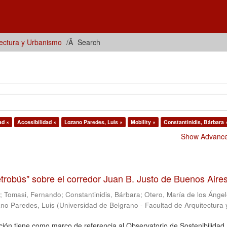
tectura y Urbanismo
Search
ad ×
Accesibilidad ×
Lozano Paredes, Luis ×
Mobility ×
Constantinidis, Bárbara 
Show Advanced
trobús" sobre el corredor Juan B. Justo de Buenos Aire
s
;
Tomasi, Fernando
;
Constantinidis, Bárbara
;
Otero, María de los Ánge
no Paredes, Luis
(
Universidad de Belgrano - Facultad de Arquitectura 
ción tiene como marco de referencia al Observatorio de Sostenibilidad