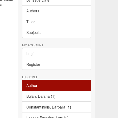
By Issue Date
ha
Authors
Titles
Subjects
MY ACCOUNT
Login
Register
DISCOVER
Author
Buján, Daiana (1)
Constantinidis, Bárbara (1)
Lozano Paredes, Luis (1)