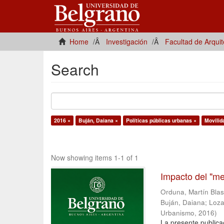
Home
Investigación
Facultad de Arqui
Search
2016 ×
Buján, Daiana ×
Políticas públicas urbanas ×
Movilid
Now showing items 1-1 of 1
Impacto del "me
Orduna, Martín Bla
Buján, Daiana
;
Loza
Urbanismo
,
2016
)
La presente publica