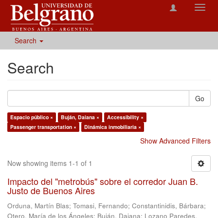
Toggl
navig
Search
Search
Go
Espacio público ×
Buján, Daiana ×
Accessibility ×
Passenger transportation ×
Dinámica inmobiliaria ×
Show Advanced Filters
Now showing items 1-1 of 1
Impacto del "metrobús" sobre el corredor Juan B.
Justo de Buenos Aires
Orduna, Martín Blas
;
Tomasi, Fernando
;
Constantinidis, Bárbara
;
Otero, María de los Ángeles
;
Buján, Daiana
;
Lozano Paredes,