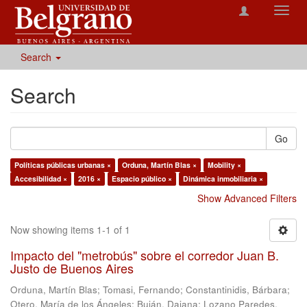
Toggl
navig
Search
Search
Go
Políticas públicas urbanas ×
Orduna, Martín Blas ×
Mobility ×
Accesibilidad ×
2016 ×
Espacio público ×
Dinámica inmobiliaria ×
Show Advanced Filters
Now showing items 1-1 of 1
Impacto del "metrobús" sobre el corredor Juan B.
Justo de Buenos Aires
Orduna, Martín Blas
;
Tomasi, Fernando
;
Constantinidis, Bárbara
;
Otero, María de los Ángeles
;
Buján, Daiana
;
Lozano Paredes,