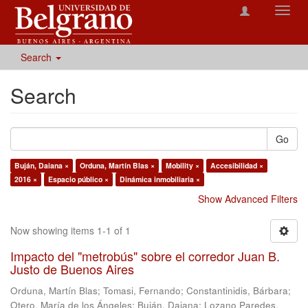
Toggl
navig
Search
Search
Go
Buján, Daiana ×
Orduna, Martín Blas ×
Mobility ×
Accesibilidad ×
2016 ×
Espacio público ×
Dinámica inmobiliaria ×
Show Advanced Filters
Now showing items 1-1 of 1
Impacto del "metrobús" sobre el corredor Juan B.
Justo de Buenos Aires
Orduna, Martín Blas
;
Tomasi, Fernando
;
Constantinidis, Bárbara
;
Otero, María de los Ángeles
;
Buján, Daiana
;
Lozano Paredes,