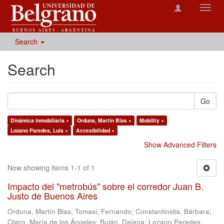
Toggl
navig
Search
Search
Go
Dinámica inmobiliaria ×
Orduna, Martín Blas ×
Mobility ×
Lozano Paredes, Luis ×
Accesibilidad ×
Show Advanced Filters
Now showing items 1-1 of 1
Impacto del "metrobús" sobre el corredor Juan B.
Justo de Buenos Aires
Orduna, Martín Blas
;
Tomasi, Fernando
;
Constantinidis, Bárbara
;
Otero, María de los Ángeles
;
Buján, Daiana
;
Lozano Paredes,