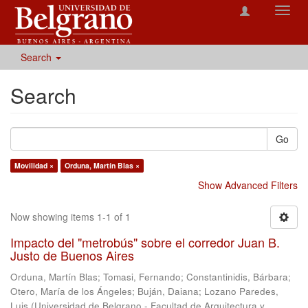
Toggl
navig
Search
Search
Go
Movilidad ×
Orduna, Martín Blas ×
Show Advanced Filters
Now showing items 1-1 of 1
Impacto del "metrobús" sobre el corredor Juan B.
Justo de Buenos Aires
Orduna, Martín Blas
;
Tomasi, Fernando
;
Constantinidis, Bárbara
;
Otero, María de los Ángeles
;
Buján, Daiana
;
Lozano Paredes,
Luis
(
Universidad de Belgrano - Facultad de Arquitectura y