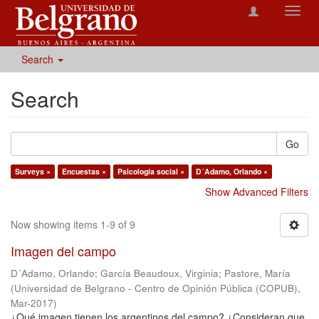
Toggl
navig
Search
Search
Go
Surveys ×
Encuestas ×
Psicología social ×
D´Adamo, Orlando ×
Show Advanced Filters
Now showing items 1-9 of 9
Imagen del campo
D´Adamo, Orlando
;
García Beaudoux, Virginia
;
Pastore, María
(
Universidad de Belgrano - Centro de Opinión Pública (COPUB)
,
Mar-2017
)
¿Qué imagen tienen los argentinos del campo? ¿Consideran que