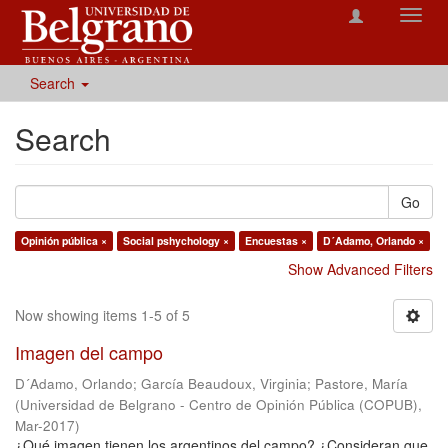
Toggl
navig
Search
Search
Go
Opinión pública ×
Social pshychology ×
Encuestas ×
D´Adamo, Orlando ×
Show Advanced Filters
Now showing items 1-5 of 5
Imagen del campo
D´Adamo, Orlando
;
García Beaudoux, Virginia
;
Pastore, María
(
Universidad de Belgrano - Centro de Opinión Pública (COPUB)
,
Mar-2017
)
¿Qué imagen tienen los argentinos del campo? ¿Consideran que