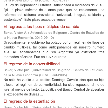
de la Nueva Economía (CENE)
,
Ago-2019
)
La Ley de Reparación Histórica, sancionada a mediados de 2016,
fijó un plazo máximo de 3 años para que se implemente una
reforma del sistema previsional “universal, integral, solidaria y
sustentable”. Este plazo acaba de vencer.
El regreso a los tipos múltiples de cambio
Beker, Víctor A.
(
Universidad de Belgrano . Centro de Estudios de
la Nueva Economia
,
2012-09-10
)
Gradualmente, el gobierno ha optado por un régimen de tipos de
cambio múltiples, tal como anticipábamos en nuestro número
104. Allí señalábamos que “en Argentina ya existieron tres
mercados oficiales. Fue en 1975 durante ...
El regreso de la convertibilidad
Beker, Víctor [dir.]
(
Universidad de Belgrano - Centro de Estudios
de la Nueva Economía (CENE)
,
Jul-2005
)
No sólo ha vuelto a la política Domingo Cavallo sino que su hijo
dilecto, el régimen de convertibilidad, ha sido repuesto, si no de
jure, al menos de facto. La política del Banco Central de absorber
el excedente de divisas ...
El regreso de la estanflación
Beker, Víctor [dir.]
(
Universidad de Belgrano - Centro de Estudios