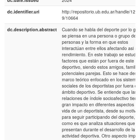
dc.date.issued
2024
dc.identifier.uri
http://repositorio.ub.edu.ar/handle/12
9/10664
dc.description.abstract
Cuando se habla del deporte por lo gen
se piensa en una persona o grupo de
personas y la forma en que estos
interactúan entre ellos afectando asi su
rendimiento. En este trabajo se estudia
factores que están por fuera de este á
deportivo, siendo estos amigos, familia
potenciales parejas. Esto se hace desd
marco teórico enfocado en los sistema
sociales de los deportistas por fuera de
ámbito deportivo. Se entiende que las
relaciones de índole socioafectivo tien
gran impacto en diferentes aspectos de
vida de un deportista, desde su motiva
para seguir participando del deporte, h
como es que analiza situaciones que se
presentan durante el desarrollo de la
actividad deportiva. Otro aspecto impor