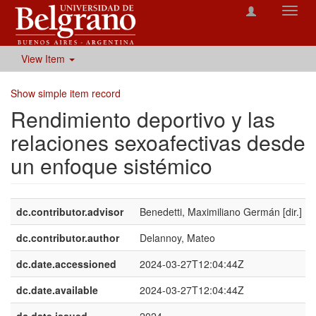
Toggl
navig
View Item
Show simple item record
Rendimiento deportivo y las
relaciones sexoafectivas desde
un enfoque sistémico
dc.contributor.advisor
Benedetti, Maximiliano Germán [dir.]
dc.contributor.author
Delannoy, Mateo
dc.date.accessioned
2024-03-27T12:04:44Z
dc.date.available
2024-03-27T12:04:44Z