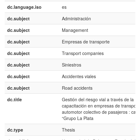
dc.language.iso
es
dc.subject
Administración
dc.subject
Management
dc.subject
Empresas de transporte
dc.subject
Transport companies
dc.subject
Siniestros
dc.subject
Accidentes viales
dc.subject
Road accidents
dc.title
Gestión del riesgo vial a través de la
capacitación en empresas de transport
automotor colectivo de pasajeros : cas
“Grupo La Plata
dc.type
Thesis