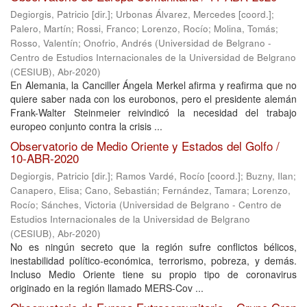
Degiorgis, Patricio [dir.]
;
Urbonas Álvarez, Mercedes [coord.]
;
Palero, Martín
;
Rossi, Franco
;
Lorenzo, Rocío
;
Molina, Tomás
;
Rosso, Valentín
;
Onofrio, Andrés
(
Universidad de Belgrano -
Centro de Estudios Internacionales de la Universidad de Belgrano
(CESIUB)
,
Abr-2020
)
En Alemania, la Canciller Ángela Merkel afirma y reafirma que no
quiere saber nada con los eurobonos, pero el presidente alemán
Frank-Walter Steinmeier reivindicó la necesidad del trabajo
europeo conjunto contra la crisis ...
Observatorio de Medio Oriente y Estados del Golfo /
10-ABR-2020
Degiorgis, Patricio [dir.]
;
Ramos Vardé, Rocío [coord.]
;
Buzny, Ilan
;
Canapero, Elisa
;
Cano, Sebastián
;
Fernández, Tamara
;
Lorenzo,
Rocío
;
Sánches, Victoria
(
Universidad de Belgrano - Centro de
Estudios Internacionales de la Universidad de Belgrano
(CESIUB)
,
Abr-2020
)
No es ningún secreto que la región sufre conflictos bélicos,
inestabilidad político-económica, terrorismo, pobreza, y demás.
Incluso Medio Oriente tiene su propio tipo de coronavirus
originado en la región llamado MERS-Cov ...