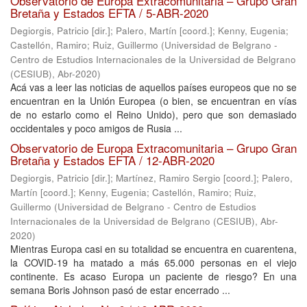
Observatorio de Europa Extracomunitaria – Grupo Gran
Bretaña y Estados EFTA / 5-ABR-2020
Degiorgis, Patricio [dir.]
;
Palero, Martín [coord.]
;
Kenny, Eugenia
;
Castellón, Ramiro
;
Ruiz, Guillermo
(
Universidad de Belgrano -
Centro de Estudios Internacionales de la Universidad de Belgrano
(CESIUB)
,
Abr-2020
)
Acá vas a leer las noticias de aquellos países europeos que no se
encuentran en la Unión Europea (o bien, se encuentran en vías
de no estarlo como el Reino Unido), pero que son demasiado
occidentales y poco amigos de Rusia ...
Observatorio de Europa Extracomunitaria – Grupo Gran
Bretaña y Estados EFTA / 12-ABR-2020
Degiorgis, Patricio [dir.]
;
Martínez, Ramiro Sergio [coord.]
;
Palero,
Martín [coord.]
;
Kenny, Eugenia
;
Castellón, Ramiro
;
Ruiz,
Guillermo
(
Universidad de Belgrano - Centro de Estudios
Internacionales de la Universidad de Belgrano (CESIUB)
,
Abr-
2020
)
Mientras Europa casi en su totalidad se encuentra en cuarentena,
la COVID-19 ha matado a más 65.000 personas en el viejo
continente. Es acaso Europa un paciente de riesgo? En una
semana Boris Johnson pasó de estar encerrado ...