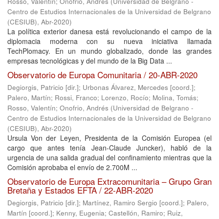
Rosso, Valentín
;
Onofrio, Andrés
(
Universidad de Belgrano -
Centro de Estudios Internacionales de la Universidad de Belgrano
(CESIUB)
,
Abr-2020
)
La política exterior danesa está revolucionando el campo de la
diplomacia moderna con su nueva iniciativa llamada
TechPlomacy. En un mundo globalizado, donde las grandes
empresas tecnológicas y del mundo de la Big Data ...
Observatorio de Europa Comunitaria / 20-ABR-2020
Degiorgis, Patricio [dir.]
;
Urbonas Álvarez, Mercedes [coord.]
;
Palero, Martín
;
Rossi, Franco
;
Lorenzo, Rocío
;
Molina, Tomás
;
Rosso, Valentín
;
Onofrio, Andrés
(
Universidad de Belgrano -
Centro de Estudios Internacionales de la Universidad de Belgrano
(CESIUB)
,
Abr-2020
)
Ursula Von der Leyen, Presidenta de la Comisión Europea (el
cargo que antes tenía Jean-Claude Juncker), habló de la
urgencia de una salida gradual del confinamiento mientras que la
Comisión aprobaba el envío de 2.700M ...
Observatorio de Europa Extracomunitaria – Grupo Gran
Bretaña y Estados EFTA / 22-ABR-2020
Degiorgis, Patricio [dir.]
;
Martínez, Ramiro Sergio [coord.]
;
Palero,
Martín [coord.]
;
Kenny, Eugenia
;
Castellón, Ramiro
;
Ruiz,