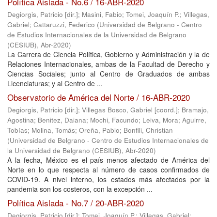
Política Aislada - No.6 / 16-ABR-2020
Degiorgis, Patricio [dir.]
;
Masini, Fabio
;
Tomei, Joaquín P.
;
Villegas,
Gabriel
;
Cattaruzzi, Federico
(
Universidad de Belgrano - Centro
de Estudios Internacionales de la Universidad de Belgrano
(CESIUB)
,
Abr-2020
)
La Carrera de Ciencia Política, Gobierno y Administración y la de
Relaciones Internacionales, ambas de la Facultad de Derecho y
Ciencias Sociales; junto al Centro de Graduados de ambas
Licenciaturas; y al Centro de ...
Observatorio de América del Norte / 16-ABR-2020
Degiorgis, Patricio [dir.]
;
Villegas Bosco, Gabriel [coord.]
;
Bramajo,
Agostina
;
Benitez, Daiana
;
Mochi, Facundo
;
Leiva, Mora
;
Aguirre,
Tobías
;
Molina, Tomás
;
Oreña, Pablo
;
Bonfili, Christian
(
Universidad de Belgrano - Centro de Estudios Internacionales de
la Universidad de Belgrano (CESIUB)
,
Abr-2020
)
A la fecha, México es el país menos afectado de América del
Norte en lo que respecta al número de casos confirmados de
COVID-19. A nivel interno, los estados más afectados por la
pandemia son los costeros, con la excepción ...
Política Aislada - No.7 / 20-ABR-2020
Degiorgis, Patricio [dir.]
;
Tomei, Joaquín P.
;
Villegas, Gabriel
;