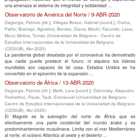
una amenaza al sistema de integridad y solidaridad ...
Observatorio de América del Norte / 9-ABR-2020
Degiorgis, Patricio [dir.]
;
Villegas Bosco, Gabriel [coord.]
;
Oreña,
Pablo
;
Bramajo, Agostina
;
Benitez, Diana
;
Mochi, Facundo
;
Leiva,
Mora
;
Molina, Tomás
(
Universidad de Belgrano - Centro de
Estudios Internacionales de la Universidad de Belgrano
(CESIUB)
,
Abr-2020
)
La pandemia global desatada por el coronavirus ha demostrado
que nadie puede predecir el futuro; ni siquiera los líderes
mundiales son capaces de tal cosa. Estados Unidos se ha
convertido en el epicentro de la expansión ...
Observatorio de África / 13-ABR-2020
Degiorgis, Patricio [dir.]
;
Malik, Lara [coord.]
;
Ostrovsky, Alejandro
;
Pochettino, Paula
;
Taub, Emmanuel
(
Universidad de Belgrano -
Centro de Estudios Internacionales de la Universidad de Belgrano
(CESIUB)
,
Abr-2020
)
El Magreb es la subregión del norte de África que es
efectivamente una parte occidental del mundo árabe y es
predominantemente musulmana. Limita con el mar Mediterráneo
al norte, el océano Atlántico al oeste y el desierto ...