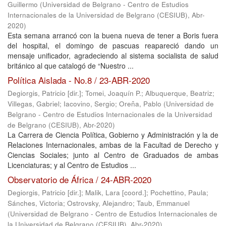
Guillermo
(
Universidad de Belgrano - Centro de Estudios
Internacionales de la Universidad de Belgrano (CESIUB)
,
Abr-
2020
)
Esta semana arrancó con la buena nueva de tener a Boris fuera
del hospital, el domingo de pascuas reapareció dando un
mensaje unificador, agradeciendo al sistema socialista de salud
británico al que catalogó de “Nuestro ...
Política Aislada - No.8 / 23-ABR-2020
Degiorgis, Patricio [dir.]
;
Tomei, Joaquín P.
;
Albuquerque, Beatriz
;
Villegas, Gabriel
;
Iacovino, Sergio
;
Oreña, Pablo
(
Universidad de
Belgrano - Centro de Estudios Internacionales de la Universidad
de Belgrano (CESIUB)
,
Abr-2020
)
La Carrera de Ciencia Política, Gobierno y Administración y la de
Relaciones Internacionales, ambas de la Facultad de Derecho y
Ciencias Sociales; junto al Centro de Graduados de ambas
Licenciaturas; y al Centro de Estudios ...
Observatorio de África / 24-ABR-2020
Degiorgis, Patricio [dir.]
;
Malik, Lara [coord.]
;
Pochettino, Paula
;
Sánches, Victoria
;
Ostrovsky, Alejandro
;
Taub, Emmanuel
(
Universidad de Belgrano - Centro de Estudios Internacionales de
la Universidad de Belgrano (CESIUB)
,
Abr-2020
)