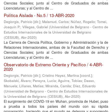
Ciencias Sociales; junto al Centro de Graduados de ambas
Licenciaturas; y al Centro de ...
Política Aislada - No.5 / 13-ABR-2020
Degiorgis, Patricio [dir.]
;
Malamud, Carlos
;
Núñez, Rogelio
;
Tomei,
Joaquín P.
;
Villegas, Gabriel
(
Universidad de Belgrano - Centro de
Estudios Internacionales de la Universidad de Belgrano
(CESIUB)
,
Abr-2020
)
La Carrera de Ciencia Política, Gobierno y Administración y la de
Relaciones Internacionales, ambas de la Facultad de Derecho y
Ciencias Sociales; junto al Centro de Graduados de ambas
Licenciaturas; y al Centro de ...
Observatorio de Extremo Oriente y Pacífico / 4-ABR-
2020
Degiorgis, Patricio [dir.]
;
Cristino Hayez, Martina [coord.]
;
Skobalski, Álvaro
;
Pereyra, Lucía
;
Aguirre, Tobías
;
Dasso,
Manuela
;
Liñares, Matías
;
Miranda, Camila
;
Díez, Eduardo
(
Universidad de Belgrano - Centro de Estudios Internacionales de
la Universidad de Belgrano (CESIUB)
,
Abr-2020
)
El surgimiento del COVID-19 en Wuhan, provincia de Hubei, puso
a prueba a todos los países del mundo con su rápida
propagación, haciendo que el mundo se detenga y suponiendo