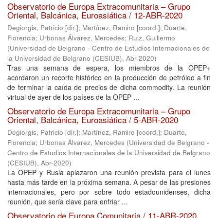
Observatorio de Europa Extracomunitaria – Grupo
Oriental, Balcánica, Euroasiática / 12-ABR-2020
Degiorgis, Patricio [dir.]
;
Martínez, Ramiro [coord.]
;
Duarte,
Florencia
;
Urbonas Álvarez, Mercedes
;
Ruiz, Guillermo
(
Universidad de Belgrano - Centro de Estudios Internacionales de
la Universidad de Belgrano (CESIUB)
,
Abr-2020
)
Tras una semana de espera, los miembros de la OPEP+
acordaron un recorte histórico en la producción de petróleo a fin
de terminar la caída de precios de dicha commodity. La reunión
virtual de ayer de los países de la OPEP ...
Observatorio de Europa Extracomunitaria – Grupo
Oriental, Balcánica, Euroasiática / 5-ABR-2020
Degiorgis, Patricio [dir.]
;
Martínez, Ramiro [coord.]
;
Duarte,
Florencia
;
Urbonas Álvarez, Mercedes
(
Universidad de Belgrano -
Centro de Estudios Internacionales de la Universidad de Belgrano
(CESIUB)
,
Abr-2020
)
La OPEP y Rusia aplazaron una reunión prevista para el lunes
hasta más tarde en la próxima semana. A pesar de las presiones
internacionales, pero por sobre todo estadounidenses, dicha
reunión, que sería clave para enfriar ...
Observatorio de Europa Comunitaria / 11-ABR-2020