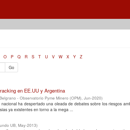
O
P
Q
R
S
T
U
V
W
X
Y
Z
Go
fracking en EE.UU y Argentina
 Belgrano - Observatorio Pyme Minero (OPM)
,
Jun-2020
)
ca nacional ha despertado una oleada de debates sobre los riesgos am
ias ya existentes en torno a la mega ...
Mundo UB
,
May-2013
)