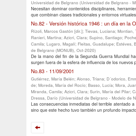
Universidad de Belgrano
(
Universidad de Belgrano - 
Necesitan dominar contenidos disciplinares, herramie
que combinan clases tradicionales y entornos virtuales
No.82 - Versión histórica 1946 : un día en la
Rízoli, Marcos Gastón [dir.]
;
Tievas, Luciana
;
Montian,
Ranieri, Martina
;
Azicri, Clara
;
Supino, Santiago
;
Poche
Camila
;
Lugaro, Magalí
;
Fleitas, Guadalupe
;
Estéves, 
de Belgrano (MONUB)
,
Oct-2020
)
De la mano del fin de la Segunda Guerra Mundial h
surgen fuera de la esfera de influencia de los nuevos p
No.83 - 11/09/2001
Gutiérrez, María Belén
;
Alonso, Triana
;
D´odorico, Em
de
;
Moreda, María del Rocío
;
Basso, Lucía
;
Mora, Jua
Miranda, Camila
;
Azicri, Clara
;
Surin, María del Pilar
;
C
Dressa, Darío
(
Universidad de Belgrano - Modelo de 
Las consecuencias inmediatas del terrible atentado a
sino que este hecho tuvo también un profundo impacto p