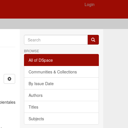
Login
BROWSE
All of DSpace
Communities & Collections
By Issue Date
Authors
bientales
Titles
Subjects