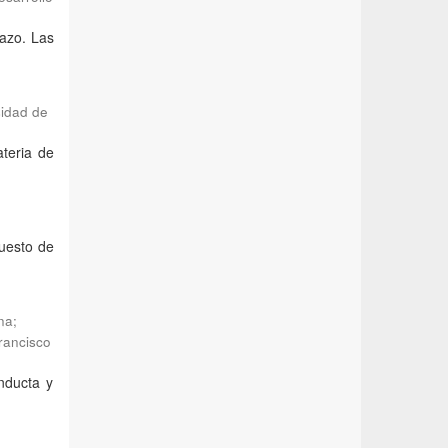
lazo. Las
sidad de
teria de
puesto de
na
;
Francisco
nducta y