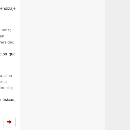
rendizaje
 Luana
;
an,
versidad
ctos que
atalina
ría
;
tonella
;
 físicas,