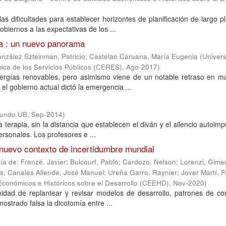
as dificultades para establecer horizontes de planificación de largo p
ernos a las expectativas de los ...
na : un nuevo panorama
nzález Szteinman, Patricio
;
Castelao Caruana, María Eugenia
(
Univer
ica de los Servicios Públicos (CERES)
,
Ago-2017
)
ergías renovables, pero asimismo viene de un notable retraso en ma
 el gobierno actual dictó la emergencia ...
Mundo UB
,
Sep-2014
)
erapia, sin la distancia que establecen el diván y el silencio autoim
ersonales. Los profesores e ...
 nuevo contexto de incertidumbre mundial
ría de
;
Franzé, Javier
;
Bulcourf, Pablo
;
Cardozo, Nelson
;
Lorenzi, Gime
os
;
Canales Aliende, José Manuel
;
Ureña Garro, Raynier
;
Jover Martí, 
Económicos e Históricos sobre el Desarrollo (CEEHD)
,
Nov-2020
)
idad de replantear y revisar modelos de desarrollo, patrones de co
mostrado falsa la dicotomía entre ...