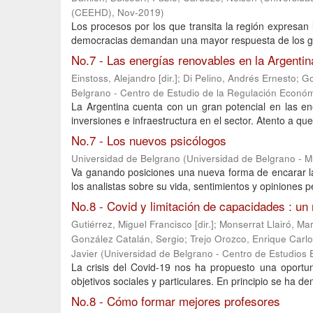
(CEEHD)
,
Nov-2019
)
Los procesos por los que transita la región expresan l
democracias demandan una mayor respuesta de los gobi
No.7 - Las energías renovables en la Argenti
Einstoss, Alejandro [dir.]
;
Di Pelino, Andrés Ernesto
;
Go
Belgrano - Centro de Estudio de la Regulación Económ
La Argentina cuenta con un gran potencial en las en
inversiones e infraestructura en el sector. Atento a que
No.7 - Los nuevos psicólogos
Universidad de Belgrano
(
Universidad de Belgrano - 
Va ganando posiciones una nueva forma de encarar la t
los analistas sobre su vida, sentimientos y opiniones p
No.8 - Covid y limitación de capacidades : un
Gutiérrez, Miguel Francisco [dir.]
;
Monserrat Llairó, Ma
González Catalán, Sergio
;
Trejo Orozco, Enrique Carl
Javier
(
Universidad de Belgrano - Centro de Estudios 
La crisis del Covid-19 nos ha propuesto una oportun
objetivos sociales y particulares. En principio se ha de
No.8 - Cómo formar mejores profesores