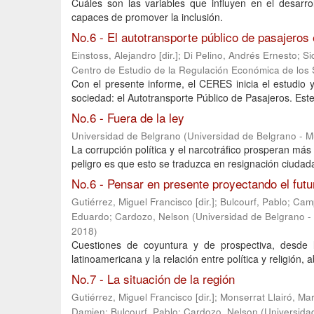
Cuáles son las variables que influyen en el desarro
capaces de promover la inclusión.
No.6 - El autotransporte público de pasajeros
Einstoss, Alejandro [dir.]
;
Di Pelino, Andrés Ernesto
;
Si
Centro de Estudio de la Regulación Económica de los 
Con el presente informe, el CERES inicia el estudio y
sociedad: el Autotransporte Público de Pasajeros. Este
No.6 - Fuera de la ley
Universidad de Belgrano
(
Universidad de Belgrano - 
La corrupción política y el narcotráfico prosperan más 
peligro es que esto se traduzca en resignación ciudad
No.6 - Pensar en presente proyectando el futu
Gutiérrez, Miguel Francisco [dir.]
;
Bulcourf, Pablo
;
Camp
Eduardo
;
Cardozo, Nelson
(
Universidad de Belgrano -
2018
)
Cuestiones de coyuntura y de prospectiva, desde 
latinoamericana y la relación entre política y religión,
No.7 - La situación de la región
Gutiérrez, Miguel Francisco [dir.]
;
Monserrat Llairó, Ma
Damien
;
Bulcourf, Pablo
;
Cardozo, Nelson
(
Universida