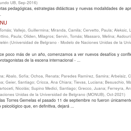
Mundo UB
,
Sep-2016
)
ntas pedagógicas, estrategias didácticas y nuevas modalidades de ap
.
 ONU
 Tomás
;
Vallejo, Guillermina
;
Miranda, Camila
;
Cervetto, Paula
;
Aleksic,
ttino, Paula
;
Oliden, Milagros
;
Servin, Tomás
;
Massaro, Melina
;
Asdouri
Belén
(
Universidad de Belgrano - Modelo de Naciones Unidas de la Uni
ace poco más de un año, comenzamos a ver nuevos desafíos y confli
rotagonistas de la escena internacional - ...
ma
;
Abalo, Sofía
;
Ochoa, Renata
;
Paredes Ramírez, Samira
;
Arbelaiz, C
na
;
Geier, Santiago
;
Cricca, Ana Chiara
;
Tievas, Luciana
;
Besuschio, Ma
artoceti, Nicolás
;
Supino Medici, Santiago
;
Grecco, Juana
;
Ferreyra, An
Naciones Unidas de la Universidad de Belgrano (MONUB)
,
Oct-2021
)
 las Torres Gemelas el pasado 11 de septiembre no fueron únicamente
sicológico que, en definitiva, dejará ...