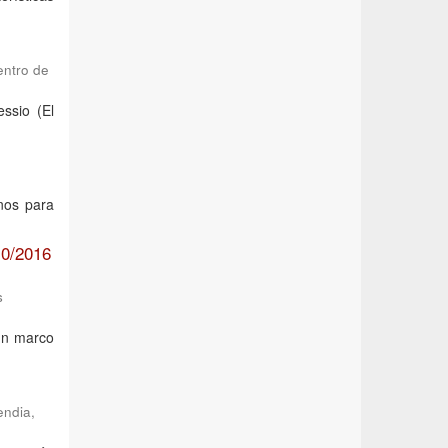
entro de
ssio (El
nos para
10/2016
s
 un marco
ndia,