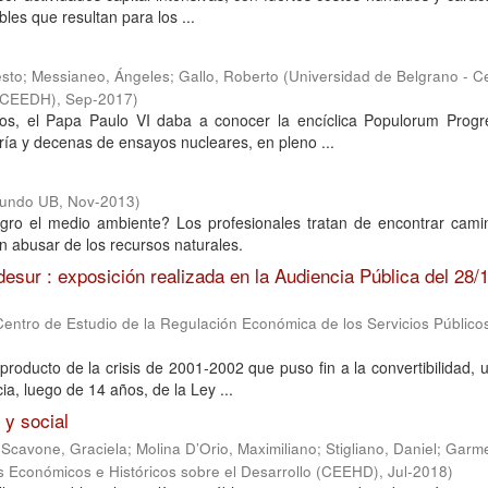
les que resultan para los ...
esto
;
Messianeo, Ángeles
;
Gallo, Roberto
(
Universidad de Belgrano - C
 (CEEDH)
,
Sep-2017
)
s, el Papa Paulo VI daba a conocer la encíclica Populorum Progre
Fría y decenas de ensayos nucleares, en pleno ...
Mundo UB
,
Nov-2013
)
gro el medio ambiente? Los profesionales tratan de encontrar cami
in abusar de los recursos naturales.
desur : exposición realizada en la Audiencia Pública del 28/
Centro de Estudio de la Regulación Económica de los Servicios Público
producto de la crisis de 2001-2002 que puso fin a la convertibilidad,
ia, luego de 14 años, de la Ley ...
 y social
;
Scavone, Graciela
;
Molina D’Orio, Maximiliano
;
Stigliano, Daniel
;
Garme
s Económicos e Históricos sobre el Desarrollo (CEEHD)
,
Jul-2018
)