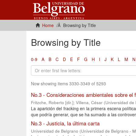
Home
Browsing by Title
Browsing by Title
0-9
A
B
C
D
E
F
G
H
I
J
K
L
M
N
Now showing items 3330-3349 of 5293
No.3 - Consideraciones ambientales sobre el 
Fritzche, Roberto [dir.]
;
Villena, César
(
Universidad de
La aparición del fracking en la primera escena políti
que podría generar, que se ha sumado a las controvers
No.3 - Justicia, la última carta
Universidad de Belgrano
(
Universidad de Belgrano - 