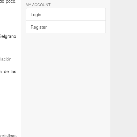
ado poco.
MY ACCOUNT
Login
Register
 Belgrano
lación
a de las
erísticas