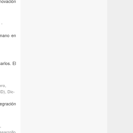
nnovación
 -
humano en
arlos. El
ero,
HD)
,
Dic-
egración
,
esarrollo