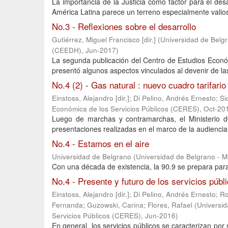
La importancia de la Justicia como factor para el de
América Latina parece un terreno especialmente valioso
No.3 - Reflexiones sobre el desarrollo
Gutiérrez, Miguel Francisco [dir.]
(
Universidad de Belgr
(CEEDH)
,
Jun-2017
)
La segunda publicación del Centro de Estudios Econó
presentó algunos aspectos vinculados al devenir de las 
No.4 (2) - Gas natural : nuevo cuadro tarifari
Einstoss, Alejandro [dir.]
;
Di Pelino, Andrés Ernesto
;
Si
Económica de los Servicios Públicos (CERES)
,
Oct-20
Luego de marchas y contramarchas, el Ministerio d
presentaciones realizadas en el marco de la audiencia
No.4 - Estamos en el aire
Universidad de Belgrano
(
Universidad de Belgrano - 
Con una década de existencia, la 90.9 se prepara para
No.4 - Presente y futuro de los servicios públ
Einstoss, Alejandro [dir.]
;
Di Pelino, Andrés Ernesto
;
Ro
Fernanda
;
Guzowski, Carina
;
Flores, Rafael
(
Universid
Servicios Públicos (CERES)
,
Jun-2016
)
En general, los servicios públicos se caracterizan por 