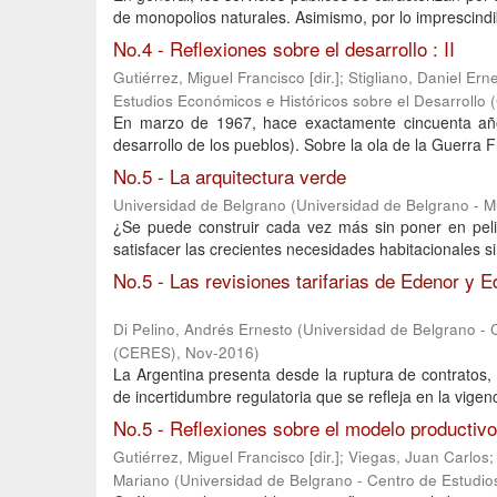
de monopolios naturales. Asimismo, por lo imprescindib
No.4 - Reflexiones sobre el desarrollo : II
Gutiérrez, Miguel Francisco [dir.]
;
Stigliano, Daniel Ern
Estudios Económicos e Históricos sobre el Desarrollo
En marzo de 1967, hace exactamente cincuenta año
desarrollo de los pueblos). Sobre la ola de la Guerra 
No.5 - La arquitectura verde
Universidad de Belgrano
(
Universidad de Belgrano - 
¿Se puede construir cada vez más sin poner en peli
satisfacer las crecientes necesidades habitacionales s
No.5 - Las revisiones tarifarias de Edenor y E
Di Pelino, Andrés Ernesto
(
Universidad de Belgrano - 
(CERES)
,
Nov-2016
)
La Argentina presenta desde la ruptura de contratos, 
de incertidumbre regulatoria que se refleja en la vigenc
No.5 - Reflexiones sobre el modelo productivo
Gutiérrez, Miguel Francisco [dir.]
;
Viegas, Juan Carlos
Mariano
(
Universidad de Belgrano - Centro de Estudio