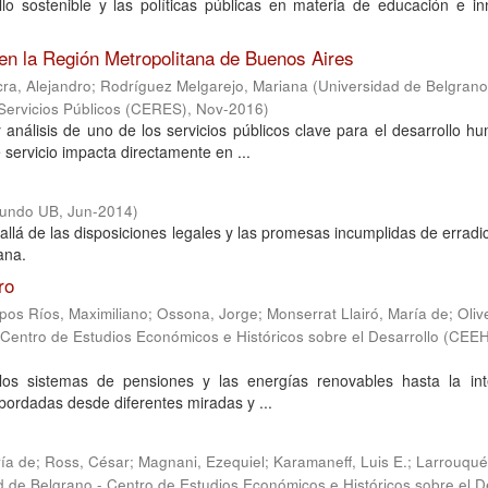
llo sostenible y las políticas públicas en materia de educación e i
 en la Región Metropolitana de Buenos Aires
cra, Alejandro
;
Rodríguez Melgarejo, Mariana
(
Universidad de Belgrano
Servicios Públicos (CERES)
,
Nov-2016
)
 análisis de uno de los servicios públicos clave para el desarrollo 
 servicio impacta directamente en ...
Mundo UB
,
Jun-2014
)
allá de las disposiciones legales y las promesas incumplidas de erradic
ana.
ro
os Ríos, Maximiliano
;
Ossona, Jorge
;
Monserrat Llairó, María de
;
Oliv
 Centro de Estudios Económicos e Históricos sobre el Desarrollo (CEE
los sistemas de pensiones y las energías renovables hasta la int
 abordadas desde diferentes miradas y ...
ría de
;
Ross, César
;
Magnani, Ezequiel
;
Karamaneff, Luis E.
;
Larrouqué
d de Belgrano - Centro de Estudios Económicos e Históricos sobre el D